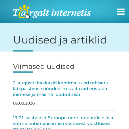
Targalt
internetis
Uudised ja artiklid
Viimased uudised
Külgpaan
2. augustil hakkasid kehtima uued tehisaru
läbipaistvuse nõuded, mis aitavad eristada
inimese ja masina loodud sisu
06.08.2026
13-21-aastaseid Euroopa noori oodatakse osa
võtma küberkiusamise vastasest võistlusest