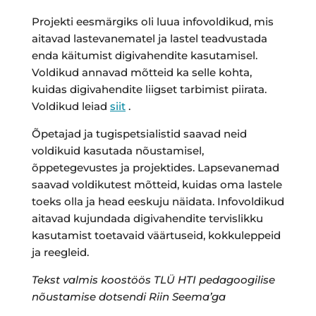
Projekti eesmärgiks oli luua infovoldikud, mis
aitavad lastevanematel ja lastel teadvustada
enda käitumist digivahendite kasutamisel.
Voldikud annavad mõtteid ka selle kohta,
kuidas digivahendite liigset tarbimist piirata.
Voldikud leiad
siit
.
Õpetajad ja tugispetsialistid saavad neid
voldikuid kasutada nõustamisel,
õppetegevustes ja projektides. Lapsevanemad
saavad voldikutest mõtteid, kuidas oma lastele
toeks olla ja head eeskuju näidata. Infovoldikud
aitavad kujundada digivahendite tervislikku
kasutamist toetavaid väärtuseid, kokkuleppeid
ja reegleid.
Tekst valmis koostöös TLÜ HTI pedagoogilise
nõustamise dotsendi Riin Seema’ga