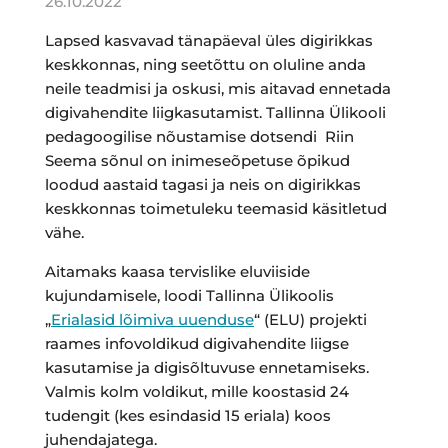
26.10.2022
Lapsed kasvavad tänapäeval üles digirikkas
keskkonnas, ning seetõttu on oluline anda
neile teadmisi ja oskusi, mis aitavad ennetada
digivahendite liigkasutamist. Tallinna Ülikooli
pedagoogilise nõustamise dotsendi Riin
Seema sõnul on inimeseõpetuse õpikud
loodud aastaid tagasi ja neis on digirikkas
keskkonnas toimetuleku teemasid käsitletud
vähe.
Aitamaks kaasa tervislike eluviiside
kujundamisele, loodi Tallinna Ülikoolis
„
Erialasid lõimiva uuenduse
“ (ELU) projekti
raames infovoldikud digivahendite liigse
kasutamise ja digisõltuvuse ennetamiseks.
Valmis kolm voldikut, mille koostasid 24
tudengit (kes esindasid 15 eriala) koos
juhendajatega.