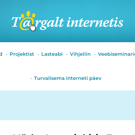
Targalt
internetis
d
Projektist
Lasteabi
Vihjeliin
Veebiseminari
Turvalisema interneti päev