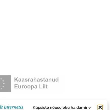
Küpsiste nõusoleku haldamine