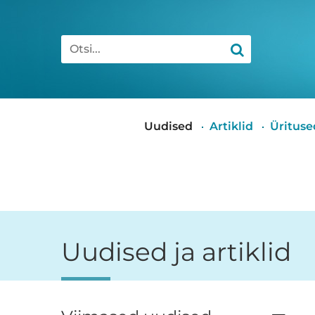
Otsi
Peamenüü
Uudised
Artiklid
Ürituse
Uudised ja artiklid