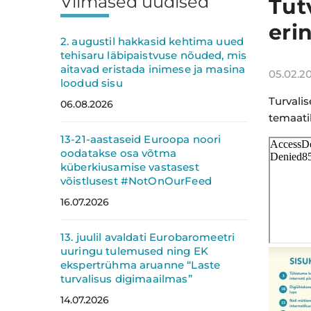
Viimased uudised
Külgpaan
Tut
eri
2. augustil hakkasid kehtima uued
tehisaru läbipaistvuse nõuded, mis
aitavad eristada inimese ja masina
05.02.2
loodud sisu
Turvalis
06.08.2026
temaatili
13-21-aastaseid Euroopa noori
oodatakse osa võtma
küberkiusamise vastasest
võistlusest #NotOnOurFeed
16.07.2026
13. juulil avaldati Eurobaromeetri
uuringu tulemused ning EK
ekspertrühma aruanne “Laste
turvalisus digimaailmas”
14.07.2026