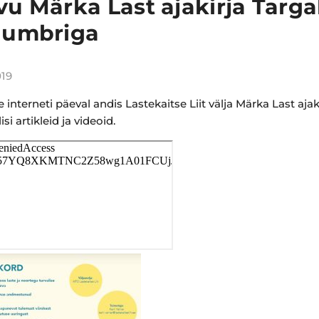
vu Märka Last ajakirja Targal
numbriga
019
e interneti päeval andis Lastekaitse Liit välja Märka Last ajaki
si artikleid ja videoid.