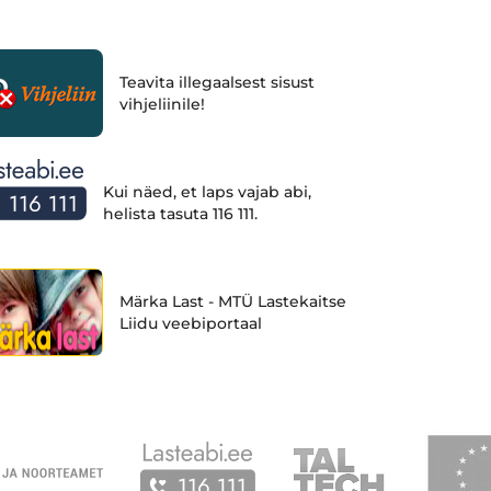
Teavita illegaalsest sisust
vihjeliinile!
Kui näed, et laps vajab abi,
helista tasuta 116 111.
Märka Last - MTÜ Lastekaitse
Liidu veebiportaal