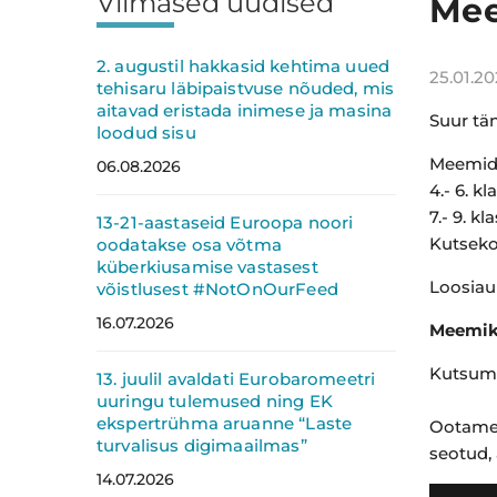
Viimased uudised
Külgpaan
Mee
2. augustil hakkasid kehtima uued
25.01.20
tehisaru läbipaistvuse nõuded, mis
aitavad eristada inimese ja masina
Suur tä
loodud sisu
Meemide
06.08.2026
4.- 6. 
7.- 9. k
13-21-aastaseid Euroopa noori
Kutsek
oodatakse osa võtma
küberkiusamise vastasest
Loosiau
võistlusest #NotOnOurFeed
16.07.2026
Meemik
Kutsume 
13. juulil avaldati Eurobaromeetri
uuringu tulemused ning EK
ekspertrühma aruanne “Laste
Ootame 
turvalisus digimaailmas”
seotud, 
14.07.2026