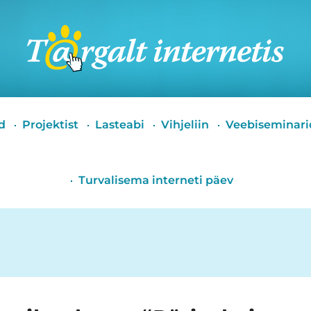
Targalt
internetis
d
Projektist
Lasteabi
Vihjeliin
Veebiseminari
Turvalisema interneti päev