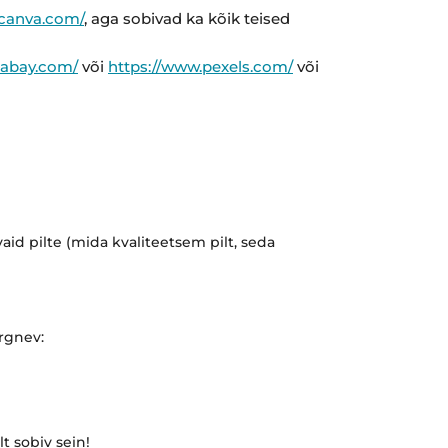
.canva.com/
, aga sobivad ka kõik teised
ixabay.com/
või
https://www.pexels.com/
või
aid pilte (mida kvaliteetsem pilt, seda
rgnev:
t sobiv sein!