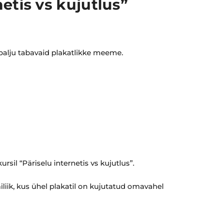
etis vs kujutlus”
palju tabavaid plakatlikke meeme.
sil “Päriselu internetis vs kujutlus”.
ik, kus ühel plakatil on kujutatud omavahel