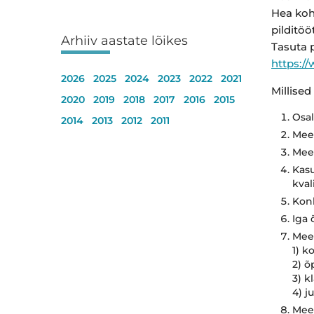
Hea koh
pilditöö
Arhiiv aastate lõikes
Tasuta p
https:/
2026
2025
2024
2023
2022
2021
Millise
2020
2019
2018
2017
2016
2015
Osal
2014
2013
2012
2011
Meem
Mee
Kasu
kval
Konk
Iga 
Meem
1) k
2) õ
3) kl
4) j
Meem