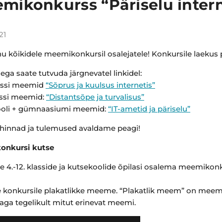
mikonkurss “Päriselu intern
21
nu kõikidele meemikonkursil osalejatele! Konkursile laekus 
ga saate tutvuda järgnevatel linkidel:
klassi meemid
“Sõprus ja kuulsus internetis”
lassi meemid:
“Distantsõpe ja turvalisus”
ooli + gümnaasiumi meemid:
“IT-ametid ja päriselu”
hinnad ja tulemused avaldame peagi!
onkursi kutse
4.-12. klasside ja kutsekoolide õpilasi osalema meemikonkur
konkursile plakatlikke meeme. “Plakatlik meem” on meemili
aga tegelikult mitut erinevat meemi.