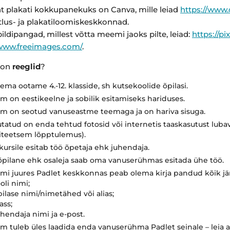
t plakati kokkupanekuks on Canva, mille leiad
https://www
tlus- ja plakatiloomiskeskkonnad.
ildipangad, millest võtta meemi jaoks pilte, leiad:
https://p
/www.freeimages.com/
.
d on
reeglid
?
ema ootame 4.-12. klasside, sh kutsekoolide õpilasi.
 on eestikeelne ja sobilik esitamiseks hariduses.
m on seotud vanuseastme teemaga ja on hariva sisuga.
tatud on enda tehtud fotosid või internetis taaskasutust lubav
iteetsem lõpptulemus).
ursile esitab töö õpetaja ehk juhendaja.
õpilane ehk osaleja saab oma vanuserühmas esitada ühe töö.
i juures Padlet keskkonnas peab olema kirja pandud kõik jä
ooli nimi;
pilase nimi/nimetähed või alias;
ass;
uhendaja nimi ja e-post.
 tuleb üles laadida enda vanuserühma Padlet seinale – leia al