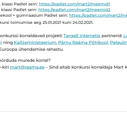
6. klassi Padlet sein:
https://padlet.com/mart2/meemid1
9. klassi Padlet sein:
https://padlet.com/mart2/meemid2
sekool + gümnaasium Padlet sein:
https://padlet.com/mart2/
ursi toimumise aeg 25.01.2021 kuni 24.02.2021.
nkurssi korraldavad projekti
Targalt Internetis
partnerid:
L
)
ning
Kaitseministeerium
,
Pärnu Rääma Põhikool,
Pelgul
Euroopa ühendamise rahastu.
örduda murede korral?
e-kiri
mart@raama.ee
– Sind aitab konkursi korraldaja Mart