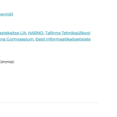
meemid3
astekaitse Liit
,
HARNO
,
Tallinna Tehnikaülikool
inna Gümnaasium
,
Eesti Informaatikaõpetajate
 Kimmel.