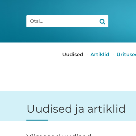
Otsi
Peamenüü
Uudised
Artiklid
Ürituse
Uudised ja artiklid