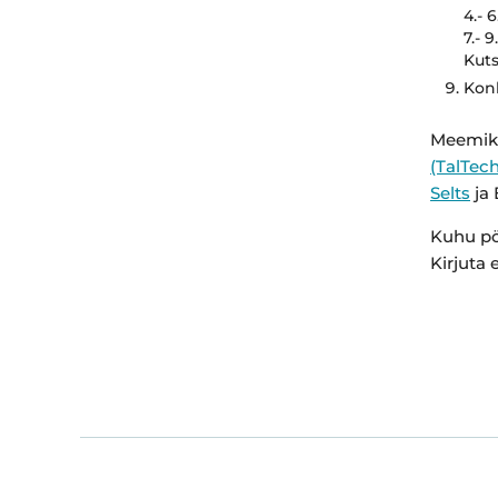
4.- 
7.- 
Kut
Konk
Meemiko
(TalTech
Selts
ja 
Kuhu pö
Kirjuta 