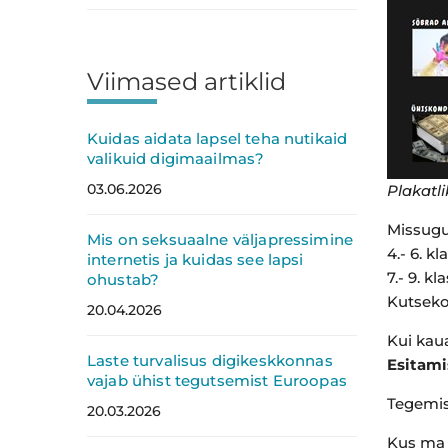
Viimased artiklid
Kuidas aidata lapsel teha nutikaid
valikuid digimaailmas?
03.06.2026
Plakatl
Missugu
Mis on seksuaalne väljapressimine
4.- 6. kl
internetis ja kuidas see lapsi
7.- 9. kl
ohustab?
Kutseko
20.04.2026
Kui kau
Laste turvalisus digikeskkonnas
Esitami
vajab ühist tegutsemist Euroopas
Tegemis
20.03.2026
Kus ma 