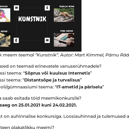
ik meem teemal “Kunstnik”. Autor: Mart Kimmel, Pärnu Rä
sed on teemad erinevatele vanuserühmadele?
assi teema: “
Sõprus või kuulsus Internetis
”
assi teema: “
Distantsõpe ja turvalisus
”
oli/gümnaasiumi teema: “
IT-ametid ja päriselu
”
a saab esitada töid meemikonkursile?
saeg on 25.01.2021 kuni 24.02.2021.
t on auhinnalise konkursiga. Loosiauhinnad ja tulemused a
teen plakatlikku meemi?