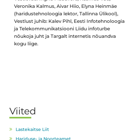
Veronika Kalmus, Aivar Hiio, Elyna Heinmäe
(haridustehnoloogia lektor, Tallinna Ülikool),
Vestlust juhib: Kalev Pihl, Eesti Infotehnoloogia
ja Telekommunikatsiooni Liidu infoturbe
nõukoja juht ja Targalt internetis nõuandva
kogu liige.
Viited
Lastekaitse Liit
Hariduse- ja Noorteamet