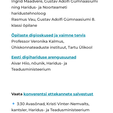
Ingrid Maadvere, Gustav Adolfi Gümnaasiumi
ning Haridus- ja Noorteameti
haridustehnoloog
Rasmus Vau, Gustav Adolfi Gümnaasiumi 8.
klassi õpilane
Õpilaste digioskused ja vaimne tervis
Professor Veronika Kalmus,
Ühiskonnateaduste instituut, Tartu Ülikool
Eesti digihariduse arengusuunad
Aivar Hiio, nõunik, Haridus- ja
Teadusministeerium
Vaata
konverentsi ettekannete salvestust
3:30 Avasõnad, Kristi Vinter-Nemvalts,
kantsler, Haridus- ja Teadusministeerium