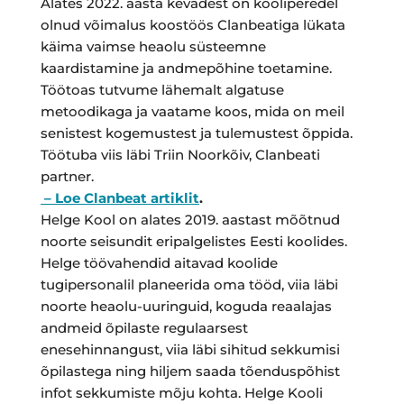
Alates 2022. aasta kevadest on kooliperedel
olnud võimalus koostöös Clanbeatiga lükata
käima vaimse heaolu süsteemne
kaardistamine ja andmepõhine toetamine.
Töötoas tutvume lähemalt algatuse
metoodikaga ja vaatame koos, mida on meil
senistest kogemustest ja tulemustest õppida.
Töötuba viis läbi Triin Noorkõiv, Clanbeati
partner.
– Loe Clanbeat artiklit
.
Helge Kool on alates 2019. aastast mõõtnud
noorte seisundit eripalgelistes Eesti koolides.
Helge töövahendid aitavad koolide
tugipersonalil planeerida oma tööd, viia läbi
noorte heaolu-uuringuid, koguda reaalajas
andmeid õpilaste regulaarsest
enesehinnangust, viia läbi sihitud sekkumisi
õpilastega ning hiljem saada tõenduspõhist
infot sekkumiste mõju kohta. Helge Kooli