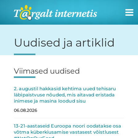
Targalt
internetis
Uudised ja artiklid
Viimased uudised
Külgpaan
2. augustil hakkasid kehtima uued tehisaru
läbipaistvuse nõuded, mis aitavad eristada
inimese ja masina loodud sisu
06.08.2026
13-21-aastaseid Euroopa noori oodatakse osa
võtma küberkiusamise vastasest võistlusest