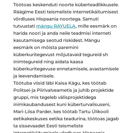
Töötoas keskenduti noorte küberteadlikkusele.
Räägime Eesti teismeliste internetikäitumisest
võrdluses Hispaania noortega. Samuti
tutvustati
mängu RAYUELA
, mille eesmärk on
harida noori ja anda neile teadmisi interneti
kasutamisega seotud riskidest. Mängu
eesmärk on mõista paremini
küberkuritegevust mõjutavaid tegureid sh
inimtegureid ning aidata kaasa
küberkuritegevuse ennetamisele, avastamisele
ja leevendamisele.
Töötuba viisid läbi Kaisa Kägu, kes töötab
Politsei-ja Piirivalveametis ja juhib projektide
gruppi, mis tegeleb välisprojektidega
inimkaubandusest kuni küberturvalisuseni,
Mari-Liisa Parder, kes töötab Tartu Ülikooli
eetikakeskuses eetika teadurina, töötoas jagab
ta sissevaadet Eesti teismeliste
internetikäitumisele võrdluses Hispaania