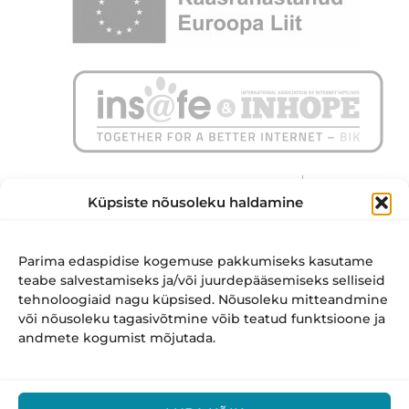
Küpsiste nõusoleku haldamine
Parima edaspidise kogemuse pakkumiseks kasutame
teabe salvestamiseks ja/või juurdepääsemiseks selliseid
tehnoloogiaid nagu küpsised. Nõusoleku mitteandmine
või nõusoleku tagasivõtmine võib teatud funktsioone ja
andmete kogumist mõjutada.
Jalus
Targalt internetis – Safer Internet Centre in