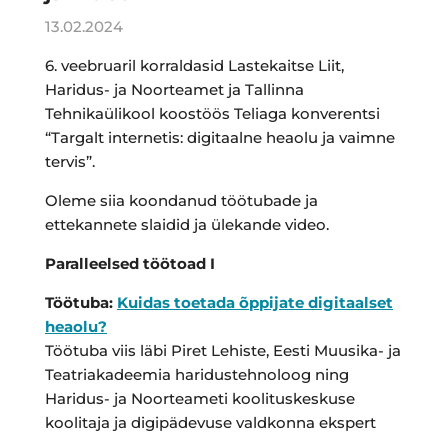
13.02.2024
6. veebruaril korraldasid Lastekaitse Liit,
Haridus- ja Noorteamet ja Tallinna
Tehnikaülikool koostöös Teliaga konverentsi
“Targalt internetis: digitaalne heaolu ja vaimne
tervis”.
Oleme siia koondanud töötubade ja
ettekannete slaidid ja ülekande video.
Paralleelsed töötoad I
Töötuba:
Kuidas toetada õppijate digitaalset
heaolu?
Töötuba viis läbi Piret Lehiste, Eesti Muusika- ja
Teatriakadeemia haridustehnoloog ning
Haridus- ja Noorteameti koolituskeskuse
koolitaja ja digipädevuse valdkonna ekspert