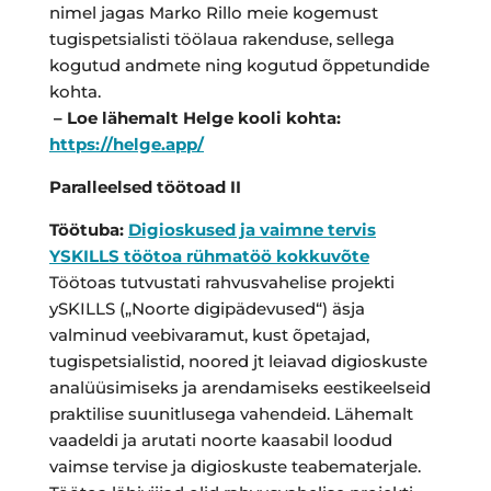
nimel jagas Marko Rillo meie kogemust
tugispetsialisti töölaua rakenduse, sellega
kogutud andmete ning kogutud õppetundide
kohta.
– Loe lähemalt Helge kooli kohta:
https://helge.app/
Paralleelsed töötoad II
Töötuba:
Digioskused ja vaimne tervis
YSKILLS töötoa rühmatöö kokkuvõte
Töötoas tutvustati rahvusvahelise projekti
ySKILLS („Noorte digipädevused“) äsja
valminud veebivaramut, kust õpetajad,
tugispetsialistid, noored jt leiavad digioskuste
analüüsimiseks ja arendamiseks eestikeelseid
praktilise suunitlusega vahendeid. Lähemalt
vaadeldi ja arutati noorte kaasabil loodud
vaimse tervise ja digioskuste teabematerjale.