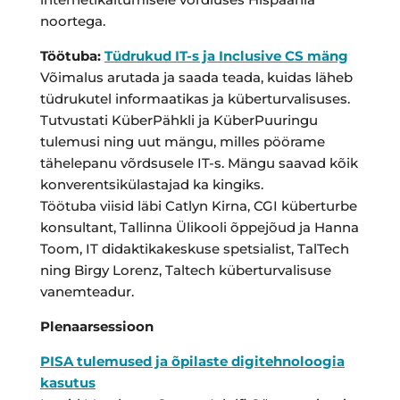
noortega.
Töötuba:
Tüdrukud IT-s ja Inclusive CS mäng
Võimalus arutada ja saada teada, kuidas läheb
tüdrukutel informaatikas ja küberturvalisuses.
Tutvustati KüberPähkli ja KüberPuuringu
tulemusi ning uut mängu, milles pöörame
tähelepanu võrdsusele IT-s. Mängu saavad kõik
konverentsikülastajad ka kingiks.
Töötuba viisid läbi Catlyn Kirna, CGI küberturbe
konsultant, Tallinna Ülikooli õppejõud ja Hanna
Toom, IT didaktikakeskuse spetsialist, TalTech
ning Birgy Lorenz, Taltech küberturvalisuse
vanemteadur.
Plenaarsessioon
PISA tulemused ja õpilaste digitehnoloogia
kasutus