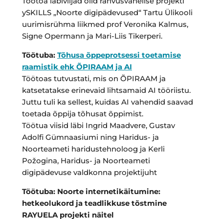
Töötoa läbiviijad olid rahvusvahelise projekti
ySKILLS „Noorte digipädevused“ Tartu Ülikooli
uurimisrühma liikmed prof Veronika Kalmus,
Signe Opermann ja Mari-Liis Tikerperi.
Töötuba:
Tõhusa õppeprotsessi toetamise
raamistik ehk ÕPIRAAM ja AI
Töötoas tutvustati, mis on ÕPIRAAM ja
katsetatakse erinevaid lihtsamaid AI tööriistu.
Juttu tuli ka sellest, kuidas AI vahendid saavad
toetada õppija tõhusat õppimist.
Töötua viisid läbi Ingrid Maadvere, Gustav
Adolfi Gümnaasiumi ning Haridus- ja
Noorteameti haridustehnoloog ja Kerli
Požogina, Haridus- ja Noorteameti
digipädevuse valdkonna projektijuht
Töötuba: Noorte internetikäitumine:
hetkeolukord ja teadlikkuse tõstmine
RAYUELA projekti näitel