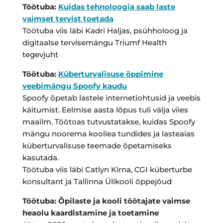
Töötuba:
Kuidas tehnoloogia saab laste
vaimset tervist toetada
Töötuba viis läbi Kadri Haljas, psühholoog ja
digitaalse tervisemängu Triumf Health
tegevjuht
Töötuba:
Küberturvalisuse õppimine
veebimängu Spoofy kaudu
Spoofy õpetab lastele internetiohtusid ja veebis
käitumist. Eelmise aasta lõpus tuli välja viies
maailm. Töötoas tutvustatakse, kuidas Spoofy
mängu noorema kooliea tundides ja lasteaias
küberturvalisuse teemade õpetamiseks
kasutada.
Töötuba viis läbi Catlyn Kirna, CGI küberturbe
konsultant ja Tallinna Ülikooli õppejõud
Töötuba: Õpilaste ja kooli töötajate vaimse
heaolu kaardistamine ja toetamine