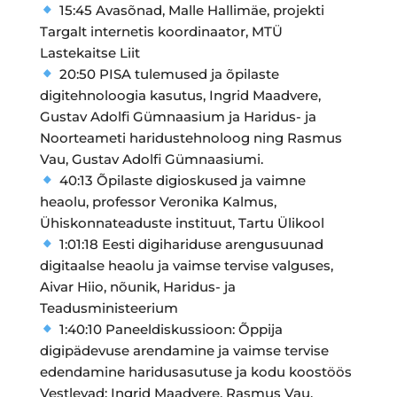
15:45 Avasõnad, Malle Hallimäe, projekti
Targalt internetis koordinaator, MTÜ
Lastekaitse Liit
20:50 PISA tulemused ja õpilaste
digitehnoloogia kasutus, Ingrid Maadvere,
Gustav Adolfi Gümnaasium ja Haridus- ja
Noorteameti haridustehnoloog ning Rasmus
Vau, Gustav Adolfi Gümnaasiumi.
40:13 Õpilaste digioskused ja vaimne
heaolu, professor Veronika Kalmus,
Ühiskonnateaduste instituut, Tartu Ülikool
1:01:18 Eesti digihariduse arengusuunad
digitaalse heaolu ja vaimse tervise valguses,
Aivar Hiio, nõunik, Haridus- ja
Teadusministeerium
1:40:10 Paneeldiskussioon: Õppija
digipädevuse arendamine ja vaimse tervise
edendamine haridusasutuse ja kodu koostöös
Vestlevad: Ingrid Maadvere, Rasmus Vau,